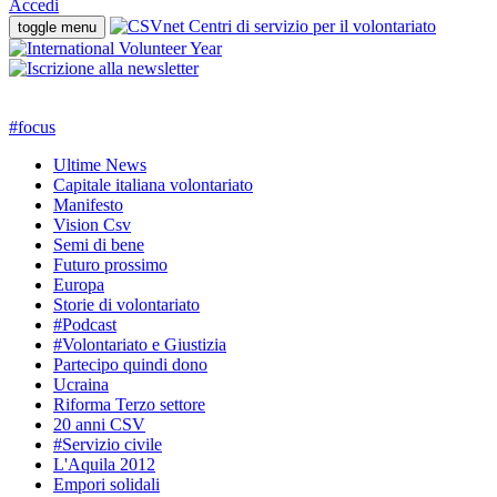
Accedi
toggle menu
#
focus
Ultime News
Capitale italiana volontariato
Manifesto
Vision Csv
Semi di bene
Futuro prossimo
Europa
Storie di volontariato
#Podcast
#Volontariato e Giustizia
Partecipo quindi dono
Ucraina
Riforma Terzo settore
20 anni CSV
#Servizio civile
L'Aquila 2012
Empori solidali