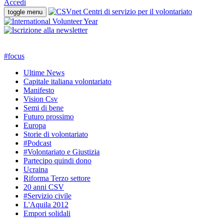
Accedi
toggle menu
#
focus
Ultime News
Capitale italiana volontariato
Manifesto
Vision Csv
Semi di bene
Futuro prossimo
Europa
Storie di volontariato
#Podcast
#Volontariato e Giustizia
Partecipo quindi dono
Ucraina
Riforma Terzo settore
20 anni CSV
#Servizio civile
L'Aquila 2012
Empori solidali