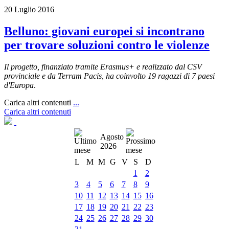
20 Luglio 2016
Belluno: giovani europei si incontrano
per trovare soluzioni contro le violenze
Il progetto, finanziato tramite Erasmus+ e realizzato dal CSV
provinciale e da Terram Pacis, ha coinvolto 19 ragazzi di 7 paesi
d'Europa
.
Carica altri contenuti
...
Carica altri contenuti
Agosto
2026
L
M
M
G
V
S
D
1
2
3
4
5
6
7
8
9
10
11
12
13
14
15
16
17
18
19
20
21
22
23
24
25
26
27
28
29
30