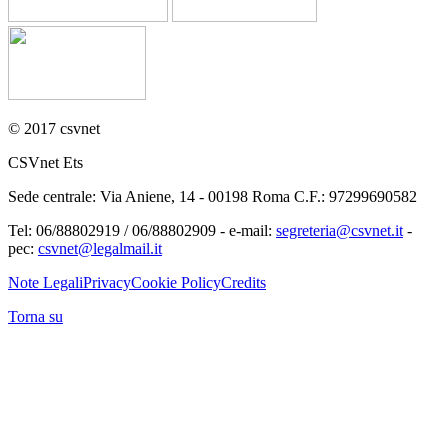
© 2017 csvnet
CSVnet Ets
Sede centrale: Via Aniene, 14 - 00198 Roma C.F.: 97299690582
Tel: 06/88802919 / 06/88802909 - e-mail:
segreteria@csvnet.it
-
pec:
csvnet@legalmail.it
Note Legali
Privacy
Cookie Policy
Credits
Torna su