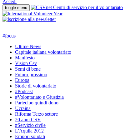
Accedi
toggle menu
#
focus
Ultime News
Capitale italiana volontariato
Manifesto
Vision Csv
Semi di bene
Futuro prossimo
Europa
Storie di volontariato
#Podcast
#Volontariato e Giustizia
Partecipo quindi dono
Ucraina
Riforma Terzo settore
20 anni CSV
#Servizio civile
L'Aquila 2012
Empori solidali