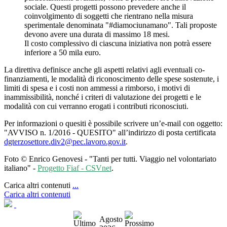
sociale. Questi progetti possono prevedere anche il
coinvolgimento di soggetti che rientrano nella misura
sperimentale denominata "#diamociunamano". Tali proposte
devono avere una durata di massimo 18 mesi.
Il costo complessivo di ciascuna iniziativa non potrà essere
inferiore a 50 mila euro.
La direttiva definisce anche gli aspetti relativi agli eventuali co-
finanziamenti, le modalità di riconoscimento delle spese sostenute, i
limiti di spesa e i costi non ammessi a rimborso, i motivi di
inammissibilità, nonché i criteri di valutazione dei progetti e le
modalità con cui verranno erogati i contributi riconosciuti.
Per informazioni o quesiti è possibile scrivere un’e-mail con oggetto:
"AVVISO n. 1/2016 - QUESITO" all’indirizzo di posta certificata
dgterzosettore.div2@pec.lavoro.gov.it
.
Foto © Enrico Genovesi - "Tanti per tutti. Viaggio nel volontariato
italiano" -
Progetto Fiaf - CSVnet
.
Carica altri contenuti
...
Carica altri contenuti
Agosto