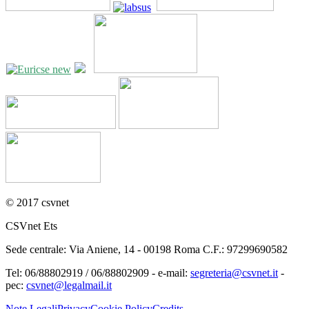
© 2017 csvnet
CSVnet Ets
Sede centrale: Via Aniene, 14 - 00198 Roma C.F.: 97299690582
Tel: 06/88802919 / 06/88802909 - e-mail:
segreteria@csvnet.it
-
pec:
csvnet@legalmail.it
Note Legali
Privacy
Cookie Policy
Credits