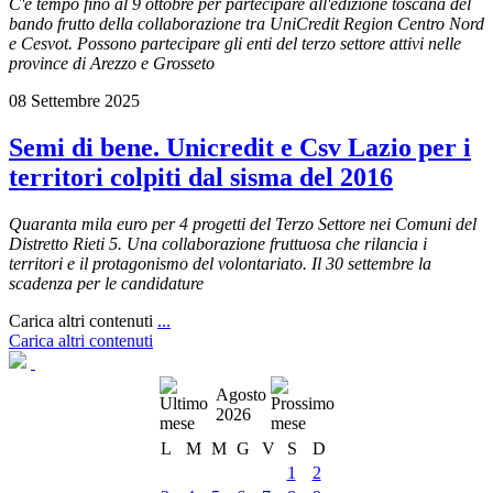
C'è tempo fino al 9 ottobre per partecipare all'edizione toscana del
bando frutto della collaborazione tra UniCredit Region Centro Nord
e Cesvot. Possono partecipare gli enti del terzo settore attivi nelle
province di Arezzo e Grosseto
08 Settembre 2025
Semi di bene. Unicredit e Csv Lazio per i
territori colpiti dal sisma del 2016
Quaranta mila euro per 4 progetti del Terzo Settore nei Comuni del
Distretto Rieti 5. Una collaborazione fruttuosa che rilancia i
territori e il protagonismo del volontariato. Il 30 settembre la
scadenza per le candidature
Carica altri contenuti
...
Carica altri contenuti
Agosto
2026
L
M
M
G
V
S
D
1
2