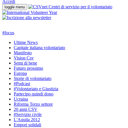
Accedi
toggle menu
#
focus
Ultime News
Capitale italiana volontariato
Manifesto
Vision Csv
Semi di bene
Futuro prossimo
Europa
Storie di volontariato
#Podcast
#Volontariato e Giustizia
Partecipo quindi dono
Ucraina
Riforma Terzo settore
20 anni CSV
#Servizio civile
L'Aquila 2012
Empori solidali