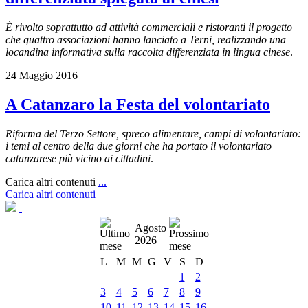
È rivolto soprattutto ad attività commerciali e ristoranti il progetto
che quattro associazioni hanno lanciato a Terni, realizzando una
locandina informativa sulla raccolta differenziata in lingua cinese
.
24 Maggio 2016
A Catanzaro la Festa del volontariato
Riforma del Terzo Settore, spreco alimentare, campi di volontariato:
i temi al centro della due giorni che ha portato il volontariato
catanzarese più vicino ai cittadini
.
Carica altri contenuti
...
Carica altri contenuti
Agosto
2026
L
M
M
G
V
S
D
1
2
3
4
5
6
7
8
9
10
11
12
13
14
15
16