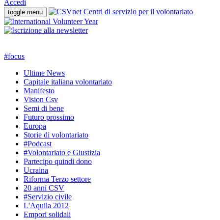
Accedi
toggle menu
#
focus
Ultime News
Capitale italiana volontariato
Manifesto
Vision Csv
Semi di bene
Futuro prossimo
Europa
Storie di volontariato
#Podcast
#Volontariato e Giustizia
Partecipo quindi dono
Ucraina
Riforma Terzo settore
20 anni CSV
#Servizio civile
L'Aquila 2012
Empori solidali