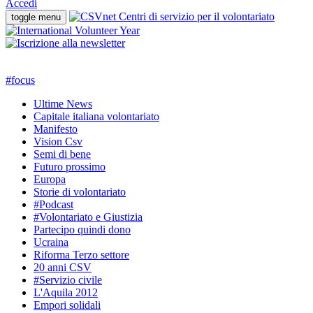
Accedi
toggle menu
#
focus
Ultime News
Capitale italiana volontariato
Manifesto
Vision Csv
Semi di bene
Futuro prossimo
Europa
Storie di volontariato
#Podcast
#Volontariato e Giustizia
Partecipo quindi dono
Ucraina
Riforma Terzo settore
20 anni CSV
#Servizio civile
L'Aquila 2012
Empori solidali