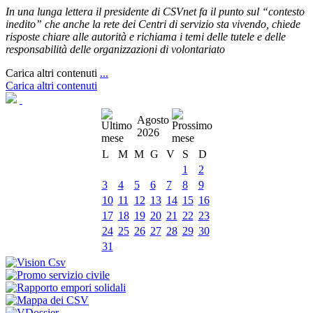
In una lunga lettera il presidente di CSVnet fa il punto sul “contesto
inedito” che anche la rete dei Centri di servizio sta vivendo, chiede
risposte chiare alle autorità e richiama i temi delle tutele e delle
responsabilità delle organizzazioni di volontariato
Carica altri contenuti
...
Carica altri contenuti
Agosto
2026
L
M
M
G
V
S
D
1
2
3
4
5
6
7
8
9
10
11
12
13
14
15
16
17
18
19
20
21
22
23
24
25
26
27
28
29
30
31