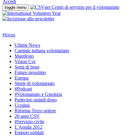
Accedi
toggle menu
#
focus
Ultime News
Capitale italiana volontariato
Manifesto
Vision Csv
Semi di bene
Futuro prossimo
Europa
Storie di volontariato
#Podcast
#Volontariato e Giustizia
Partecipo quindi dono
Ucraina
Riforma Terzo settore
20 anni CSV
#Servizio civile
L'Aquila 2012
Empori solidali