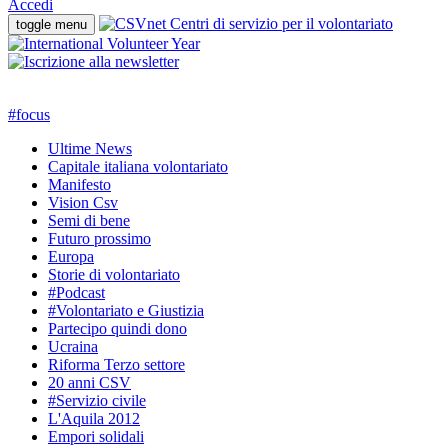
Accedi
toggle menu
#
focus
Ultime News
Capitale italiana volontariato
Manifesto
Vision Csv
Semi di bene
Futuro prossimo
Europa
Storie di volontariato
#Podcast
#Volontariato e Giustizia
Partecipo quindi dono
Ucraina
Riforma Terzo settore
20 anni CSV
#Servizio civile
L'Aquila 2012
Empori solidali