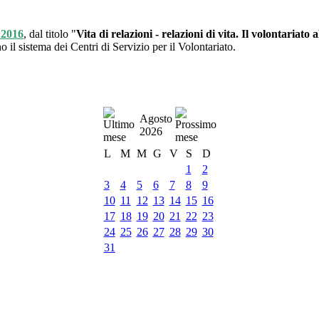
 2016
, dal titolo "
Vita di relazioni - relazioni di vita. Il volontariato 
 il sistema dei Centri di Servizio per il Volontariato.
Agosto
2026
L
M
M
G
V
S
D
1
2
3
4
5
6
7
8
9
10
11
12
13
14
15
16
17
18
19
20
21
22
23
24
25
26
27
28
29
30
31