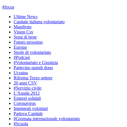
#
focus
Ultime News
Capitale italiana volontariato
Manifesto
Vision Csv
Semi di bene
Futuro prossimo
Europa
Storie di volontariato
#Podcast
#Volontariato e Giustizia
Partecipo quindi dono
Ucraina
Riforma Terzo settore
20 anni CSV
#Servizio civile
L'Aquila 2012
Empori solidali
Coronavirus
Immigrati volontari
Padova Capitale
#Giornata internazionale volontariato
#Scuola