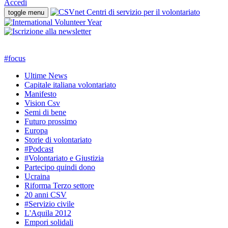
Accedi
toggle menu
#
focus
Ultime News
Capitale italiana volontariato
Manifesto
Vision Csv
Semi di bene
Futuro prossimo
Europa
Storie di volontariato
#Podcast
#Volontariato e Giustizia
Partecipo quindi dono
Ucraina
Riforma Terzo settore
20 anni CSV
#Servizio civile
L'Aquila 2012
Empori solidali