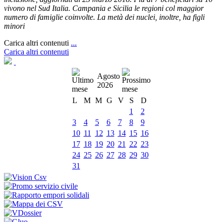
vivono nel Sud Italia. Campania e Sicilia le regioni col maggior
numero di famiglie coinvolte. La metà dei nuclei, inoltre, ha figli
minori
Carica altri contenuti
...
Carica altri contenuti
Agosto
2026
L
M
M
G
V
S
D
1
2
3
4
5
6
7
8
9
10
11
12
13
14
15
16
17
18
19
20
21
22
23
24
25
26
27
28
29
30
31