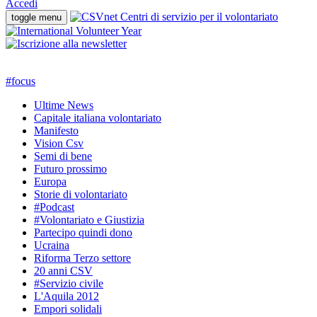
Accedi
toggle menu
#
focus
Ultime News
Capitale italiana volontariato
Manifesto
Vision Csv
Semi di bene
Futuro prossimo
Europa
Storie di volontariato
#Podcast
#Volontariato e Giustizia
Partecipo quindi dono
Ucraina
Riforma Terzo settore
20 anni CSV
#Servizio civile
L'Aquila 2012
Empori solidali