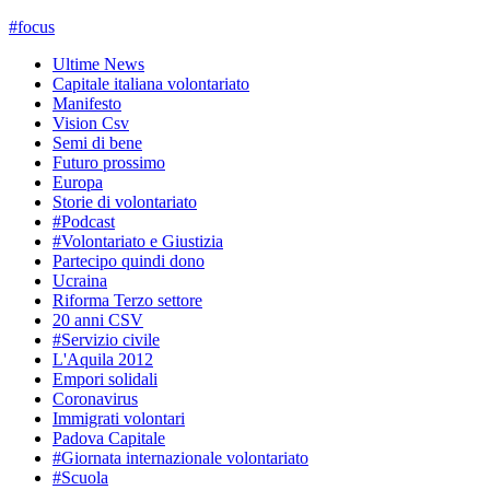
#
focus
Ultime News
Capitale italiana volontariato
Manifesto
Vision Csv
Semi di bene
Futuro prossimo
Europa
Storie di volontariato
#Podcast
#Volontariato e Giustizia
Partecipo quindi dono
Ucraina
Riforma Terzo settore
20 anni CSV
#Servizio civile
L'Aquila 2012
Empori solidali
Coronavirus
Immigrati volontari
Padova Capitale
#Giornata internazionale volontariato
#Scuola