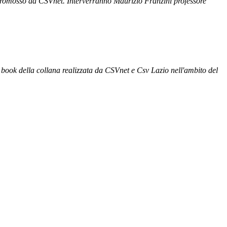
 promosso da CSVnet. Interverranno Maurizio Franzini professore
nt book della collana realizzata da CSVnet e Csv Lazio nell'ambito del