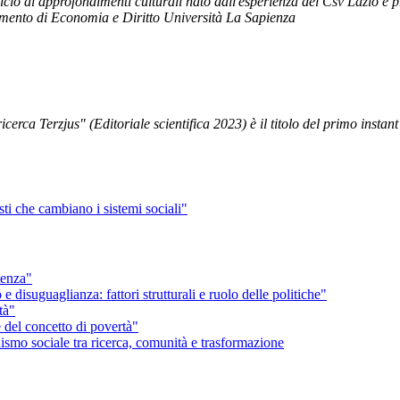
clo di approfondimenti culturali nato dall'esperienza del Csv Lazio e
timento di Economia e Diritto Università La Sapienza
cerca Terzjus" (Editoriale scientifica 2023) è il titolo del primo insta
sti che cambiano i sistemi sociali"
tenza"
disuguaglianza: fattori strutturali e ruolo delle politiche"
tà"
 del concetto di povertà"
ismo sociale tra ricerca, comunità e trasformazione