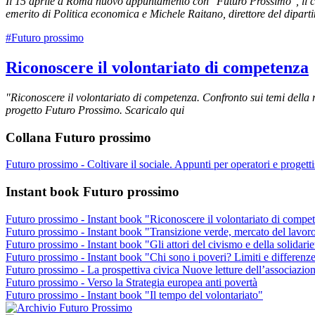
Il 15 aprile a Roma nuovo appuntamento con "Futuro Prossimo", il ci
emerito di Politica economica e Michele Raitano, direttore del dipar
#Futuro prossimo
Riconoscere il volontariato di competenza
"Riconoscere il volontariato di competenza. Confronto sui temi della ri
progetto Futuro Prossimo. Scaricalo qui
Collana Futuro prossimo
Futuro prossimo - Coltivare il sociale. Appunti per operatori e progetti
Instant book Futuro prossimo
Futuro prossimo - Instant book "Riconoscere il volontariato di compe
Futuro prossimo - Instant book "Transizione verde, mercato del lavoro e 
Futuro prossimo - Instant book "Gli attori del civismo e della solidarie
Futuro prossimo - Instant book "Chi sono i poveri? Limiti e differenze
Futuro prossimo - La prospettiva civica Nuove letture dell’associazion
Futuro prossimo - Verso la Strategia europea anti povertà
Futuro prossimo - Instant book "Il tempo del volontariato"