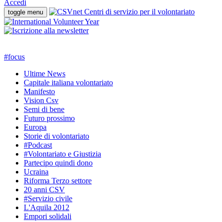
Accedi
toggle menu
#
focus
Ultime News
Capitale italiana volontariato
Manifesto
Vision Csv
Semi di bene
Futuro prossimo
Europa
Storie di volontariato
#Podcast
#Volontariato e Giustizia
Partecipo quindi dono
Ucraina
Riforma Terzo settore
20 anni CSV
#Servizio civile
L'Aquila 2012
Empori solidali