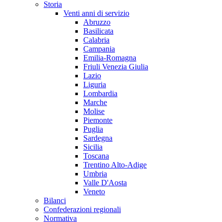
Storia
Venti anni di servizio
Abruzzo
Basilicata
Calabria
Campania
Emilia-Romagna
Friuli Venezia Giulia
Lazio
Liguria
Lombardia
Marche
Molise
Piemonte
Puglia
Sardegna
Sicilia
Toscana
Trentino Alto-Adige
Umbria
Valle D'Aosta
Veneto
Bilanci
Confederazioni regionali
Normativa