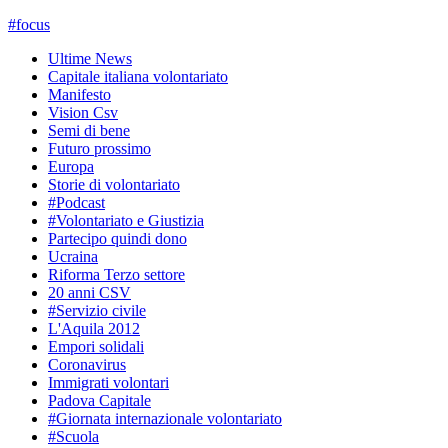
#
focus
Ultime News
Capitale italiana volontariato
Manifesto
Vision Csv
Semi di bene
Futuro prossimo
Europa
Storie di volontariato
#Podcast
#Volontariato e Giustizia
Partecipo quindi dono
Ucraina
Riforma Terzo settore
20 anni CSV
#Servizio civile
L'Aquila 2012
Empori solidali
Coronavirus
Immigrati volontari
Padova Capitale
#Giornata internazionale volontariato
#Scuola