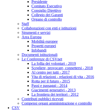
Presidente
Comitato Esecutivo
Consiglio Direttivo
Collegio dei Garanti
Organo di controllo
Staff
Collaborazioni con enti e istituzioni
Strumenti e servizi
Area Europa
Mobilità europee
Progetti europei
Infobandi
Documenti istituzionali
Le Conferenze di CSVnet
La follia dei volontari - 2019
Scegliere, provocare, connettersi - 2018
Al centro per tutti - 2017
Vita di relazioni - relazioni di vita - 2016
Rotta per il futuro - 2015
Passi e passaggi - 2014
Giacimenti generativi - 2013
La frontiera dei territori - 2012
Contributi pubblici ricevuti
Compensi organi amministrazione e controllo
CSV