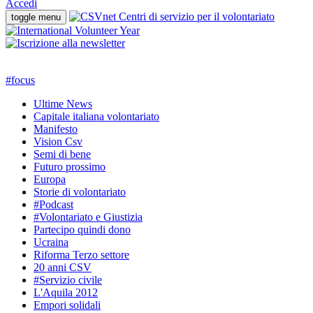
Accedi
toggle menu
#
focus
Ultime News
Capitale italiana volontariato
Manifesto
Vision Csv
Semi di bene
Futuro prossimo
Europa
Storie di volontariato
#Podcast
#Volontariato e Giustizia
Partecipo quindi dono
Ucraina
Riforma Terzo settore
20 anni CSV
#Servizio civile
L'Aquila 2012
Empori solidali