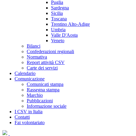
Puglia
Sardegna
Sicilia
Toscana
Trentino Alto-Adige
Umbria
Valle D'Aosta
Veneto
Bilanci
Confederazioni regionali
Normativa
Report attività CSV
Carte dei servizi
Calendario
Comunicazione
Comunicati stampa
Rassegna stampa
Marchio
Pubblicazioni
Informazione sociale
I CSV in Italia
Contatti
Fai volontariato