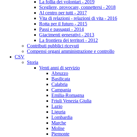
La follia dei volontari - 2019
Scegliere, provocare, connettersi - 2018
Al centro per tutti - 2017
Vita di relazioni - relazioni di vita - 2016
Rotta per il futuro - 2015
Passi e passaggi - 2014
Giacimenti generativi - 2013
La frontiera dei territori - 2012
Contributi pubblici ricevuti
Compensi organi amministrazione e controllo
CSV
Storia
Venti anni di servizio
Abruzzo
Basilicata
Calabria
Campania
Emilia-Romagna
Friuli Venezia Giulia
Lazio
Liguria
Lombardia
Marche
Molise
Piemonte