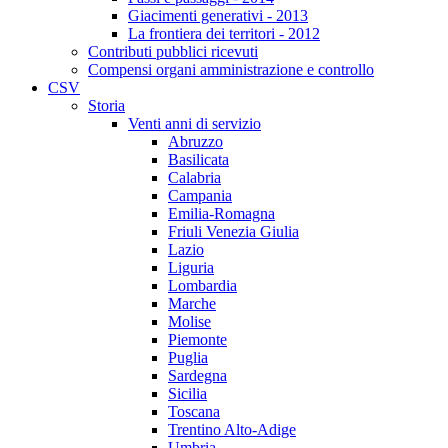
Giacimenti generativi - 2013
La frontiera dei territori - 2012
Contributi pubblici ricevuti
Compensi organi amministrazione e controllo
CSV
Storia
Venti anni di servizio
Abruzzo
Basilicata
Calabria
Campania
Emilia-Romagna
Friuli Venezia Giulia
Lazio
Liguria
Lombardia
Marche
Molise
Piemonte
Puglia
Sardegna
Sicilia
Toscana
Trentino Alto-Adige
Umbria