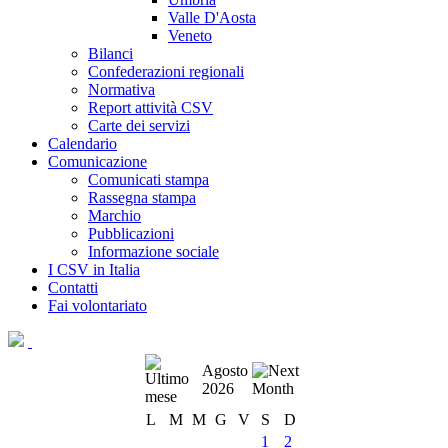
Valle D'Aosta
Veneto
Bilanci
Confederazioni regionali
Normativa
Report attività CSV
Carte dei servizi
Calendario
Comunicazione
Comunicati stampa
Rassegna stampa
Marchio
Pubblicazioni
Informazione sociale
I CSV in Italia
Contatti
Fai volontariato
Agosto
2026
L
M
M
G
V
S
D
1
2