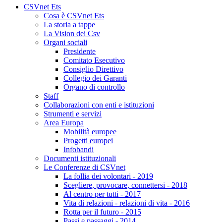
CSVnet Ets
Cosa è CSVnet Ets
La storia a tappe
La Vision dei Csv
Organi sociali
Presidente
Comitato Esecutivo
Consiglio Direttivo
Collegio dei Garanti
Organo di controllo
Staff
Collaborazioni con enti e istituzioni
Strumenti e servizi
Area Europa
Mobilità europee
Progetti europei
Infobandi
Documenti istituzionali
Le Conferenze di CSVnet
La follia dei volontari - 2019
Scegliere, provocare, connettersi - 2018
Al centro per tutti - 2017
Vita di relazioni - relazioni di vita - 2016
Rotta per il futuro - 2015
Passi e passaggi - 2014