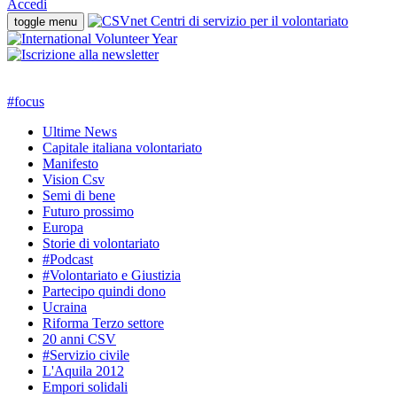
Accedi
toggle menu
#
focus
Ultime News
Capitale italiana volontariato
Manifesto
Vision Csv
Semi di bene
Futuro prossimo
Europa
Storie di volontariato
#Podcast
#Volontariato e Giustizia
Partecipo quindi dono
Ucraina
Riforma Terzo settore
20 anni CSV
#Servizio civile
L'Aquila 2012
Empori solidali