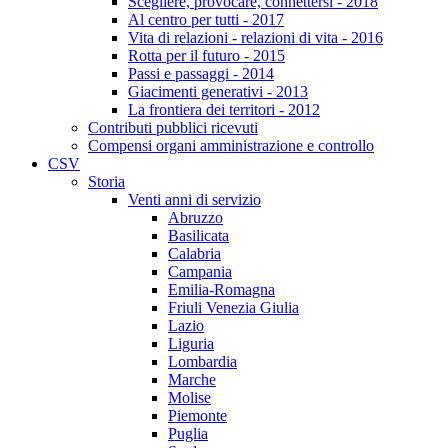
Scegliere, provocare, connettersi - 2018
Al centro per tutti - 2017
Vita di relazioni - relazioni di vita - 2016
Rotta per il futuro - 2015
Passi e passaggi - 2014
Giacimenti generativi - 2013
La frontiera dei territori - 2012
Contributi pubblici ricevuti
Compensi organi amministrazione e controllo
CSV
Storia
Venti anni di servizio
Abruzzo
Basilicata
Calabria
Campania
Emilia-Romagna
Friuli Venezia Giulia
Lazio
Liguria
Lombardia
Marche
Molise
Piemonte
Puglia