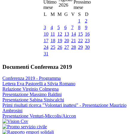
2026
L
M
M
G
V
S
D
1
2
3
4
5
6
7
8
9
10
11
12
13
14
15
16
17
18
19
20
21
22
23
24
25
26
27
28
29
30
31
Documenti Conferenza 2019
Conferenza 2019 - Programma
Lettera Eva Pastorelli a Silvia Romano
Relazione Virginio Colmegna
Presentazione Massimo Baldini
Presentazione Sabina Siniscalchi
Primi risultati ricerca "Volontari inattesi" - Presentazione Maurizio
Ambrosini
Presentazione Venturi-Miccolis/Aiccon