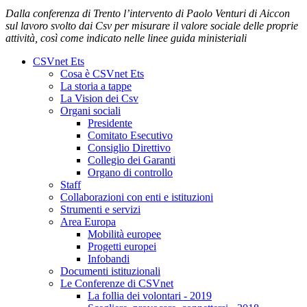
Dalla conferenza di Trento l’intervento di Paolo Venturi di Aiccon
sul lavoro svolto dai Csv per misurare il valore sociale delle proprie
attività, così come indicato nelle linee guida ministeriali
CSVnet Ets
Cosa è CSVnet Ets
La storia a tappe
La Vision dei Csv
Organi sociali
Presidente
Comitato Esecutivo
Consiglio Direttivo
Collegio dei Garanti
Organo di controllo
Staff
Collaborazioni con enti e istituzioni
Strumenti e servizi
Area Europa
Mobilità europee
Progetti europei
Infobandi
Documenti istituzionali
Le Conferenze di CSVnet
La follia dei volontari - 2019