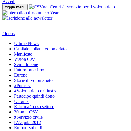
Accedi
toggle menu
#
focus
Ultime News
Capitale italiana volontariato
Manifesto
Vision Csv
Semi di bene
Futuro prossimo
Europa
Storie di volontariato
#Podcast
#Volontariato e Giustizia
Partecipo quindi dono
Ucraina
Riforma Terzo settore
20 anni CSV
#Servizio civile
L'Aquila 2012
Empori solidali