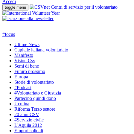
Accedi
toggle menu
#
focus
Ultime News
Capitale italiana volontariato
Manifesto
Vision Csv
Semi di bene
Futuro prossimo
Europa
Storie di volontariato
#Podcast
#Volontariato e Giustizia
Partecipo quindi dono
Ucraina
Riforma Terzo settore
20 anni CSV
#Servizio civile
L'Aquila 2012
Empori solidali