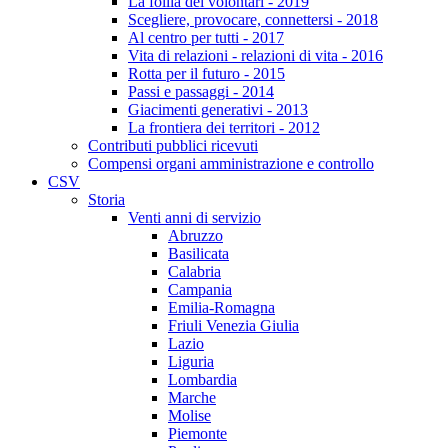
La follia dei volontari - 2019
Scegliere, provocare, connettersi - 2018
Al centro per tutti - 2017
Vita di relazioni - relazioni di vita - 2016
Rotta per il futuro - 2015
Passi e passaggi - 2014
Giacimenti generativi - 2013
La frontiera dei territori - 2012
Contributi pubblici ricevuti
Compensi organi amministrazione e controllo
CSV
Storia
Venti anni di servizio
Abruzzo
Basilicata
Calabria
Campania
Emilia-Romagna
Friuli Venezia Giulia
Lazio
Liguria
Lombardia
Marche
Molise
Piemonte