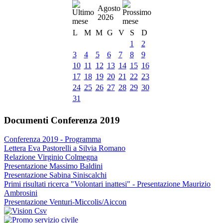
Agosto
2026
L
M
M
G
V
S
D
1
2
3
4
5
6
7
8
9
10
11
12
13
14
15
16
17
18
19
20
21
22
23
24
25
26
27
28
29
30
31
Documenti Conferenza 2019
Conferenza 2019 - Programma
Lettera Eva Pastorelli a Silvia Romano
Relazione Virginio Colmegna
Presentazione Massimo Baldini
Presentazione Sabina Siniscalchi
Primi risultati ricerca "Volontari inattesi" - Presentazione Maurizio
Ambrosini
Presentazione Venturi-Miccolis/Aiccon