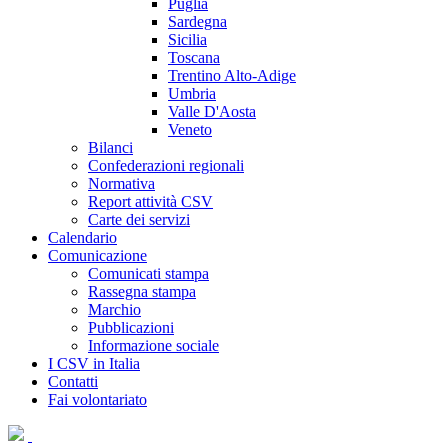
Puglia
Sardegna
Sicilia
Toscana
Trentino Alto-Adige
Umbria
Valle D'Aosta
Veneto
Bilanci
Confederazioni regionali
Normativa
Report attività CSV
Carte dei servizi
Calendario
Comunicazione
Comunicati stampa
Rassegna stampa
Marchio
Pubblicazioni
Informazione sociale
I CSV in Italia
Contatti
Fai volontariato